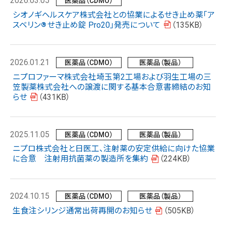
2026.03.05
医薬品（CDMO）
シオノギヘルスケア株式会社との協業によるせき止め薬「ア
スベリン
せき止め錠 Pro20」発売について
（135KB）
®
2026.01.21
医薬品（CDMO）
医薬品（製品）
ニプロファーマ株式会社埼玉第2工場および羽生工場の三
笠製薬株式会社への譲渡に関する基本合意書締結のお知
らせ
（431KB）
2025.11.05
医薬品（CDMO）
医薬品（製品）
ニプロ株式会社と日医工、注射薬の安定供給に向けた協業
に合意 注射用抗菌薬の製造所を集約
（224KB）
2024.10.15
医薬品（CDMO）
医薬品（製品）
生食注シリンジ通常出荷再開のお知らせ
（505KB）