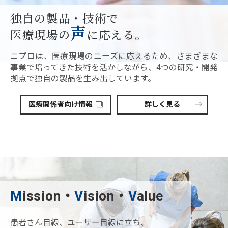
独自の製品・技術で
声
医療現場の
に応える。
ニプロは、医療現場のニーズに応えるため、
さまざまな
事業で培ってきた技術を活かしながら、
4つの研究・開発
拠点で独自の製品を生み出しています。
医療関係者向け情報
詳しく見る
M
ission・
V
ision・
V
alue
患者さん目線、ユーザー目線に立ち、