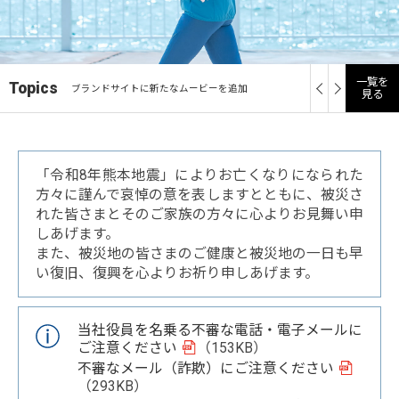
一覧を
」の
未来を切り拓く可能性、再生医療
Topics
ブランドサイトに新たなムービーを追加
製品
見る
「令和8年熊本地震」によりお亡くなりになられた
方々に謹んで哀悼の意を表しますとともに、被災さ
れた皆さまとそのご家族の方々に心よりお見舞い申
しあげます。
また、被災地の皆さまのご健康と被災地の一日も早
い復旧、復興を心よりお祈り申しあげます。
当社役員を名乗る不審な電話・電子メールに
ご注意ください
（153KB）
不審なメール（詐欺）にご注意ください
（293KB）