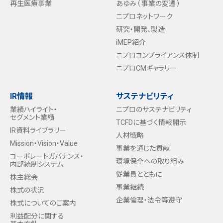
再生医療事業
あゆみ（ 事業の変遷 ）
ニプロネットワーク
研究・開発、製造
iMEP紹介
ニプロコンプライアンス体制
ニプロCMギャラリー
IR情報
サステナビリティ
業績ハイライト・
ニプロのサステナビリティ
セグメント業績
TCFDに基づく情報開示
IR資料ライブラリー
人材戦略
Mission・Vision・Value
事業を通じた貢献
コーポレートガバナンス・
環境保全への取り組み
内部統制システム
従業員とともに
株主総会
事業継続
株式の状況
企業倫理・法令等遵守
株式についてのご案内
利益配分に関する