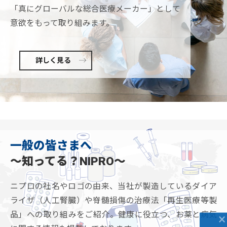
「真にグローバルな総合医療メーカー」として
意欲をもって取り組みます。
詳しく見る
一般の皆さまへ
～知ってる？NIPRO～
ニプロの社名やロゴの由来、
当社が製造しているダイア
ライザ（人工腎臓）や
脊髄損傷の治療法「再生医療等製
品」への取り組みをご紹介。
健康に役立つ、お薬と病気
×