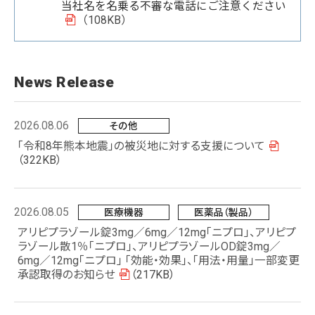
当社名を名乗る不審な電話にご注意ください
（108KB）
News Release
2026.08.06
その他
「令和8年熊本地震」の被災地に対する支援について
（322KB）
2026.08.05
医療機器
医薬品（製品）
アリピプラゾール錠3mg／6mg／12mg「ニプロ」、アリピプ
ラゾール散1％「ニプロ」、アリピプラゾールOD錠3mg／
6mg／12mg「ニプロ」 「効能・効果」、「用法・用量」一部変更
承認取得のお知らせ
（217KB）