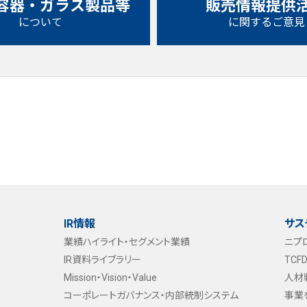
容器・ガラス製品等
販売情報提供
について
に関するご意見
IR情報
サス
業績ハイライト・
セグメント業績
ニプ
IR資料ライブラリー
TC
Mission・Vision・Value
人材
コーポレートガバナンス・
内部統制システム
事業