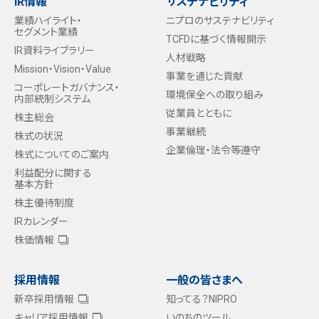
IR情報
サステナビリティ
業績ハイライト・
ニプロのサステナビリティ
セグメント業績
TCFDに基づく情報開示
IR資料ライブラリー
人材戦略
Mission・Vision・Value
事業を通じた貢献
コーポレートガバナンス・
環境保全への取り組み
内部統制システム
従業員とともに
株主総会
事業継続
株式の状況
企業倫理・法令等遵守
株式についてのご案内
利益配分に関する
基本方針
株主優待制度
IRカレンダー
株価情報
採用情報
一般の皆さまへ
新卒採用情報
知ってる？NIPRO
キャリア採用情報
いのちのツール