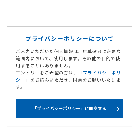
西暦
年
月
プライバシーポリシーについて
～ 西暦
年
月
ご入力いただいた個人情報は、応募選考に必要な
範囲内において、使用します。その他の目的で使
用することはありません。
エントリーをご希望の方は、「
プライバシーポリ
西暦
年
月
シー
」をお読みいただき、同意をお願いいたしま
す。
～ 西暦
年
月
「プライバシーポリシー」に同意する
免許および資格